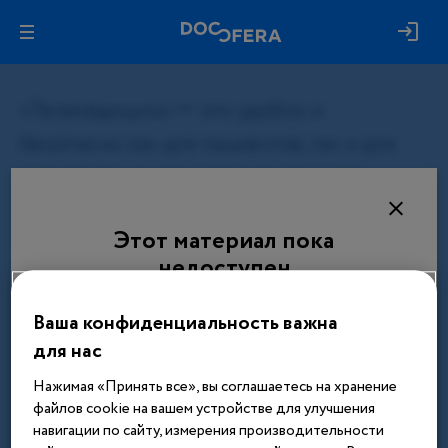
Этот материал пока
недоступен
Материал будет доступен после завершения
Ваша конфиденциальность важна
регистрации и подтверждения статуса врача
для нас
Нажимая «Принять все», вы соглашаетесь на хранение
В профиль
файлов cookie на вашем устройстве для улучшения
навигации по сайту, измерения производительности