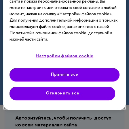
сайта и показа персонализированной рекламы. Вы
Назад
можете настроить или отозвать своё согласие в любой
момент, нажав на ссылку «Настройки файлов cookie».
Для получения дополнительной информации о том, как
мы используем файлы cookie, ознакомьтесь с нашей
Политикой в отношении файлов cookie, доступной в
нижней части сайта.
Настройки файлов cookie
Принять все
Отклонить все
Авторизуйтесь, чтобы получить
доступ
ко всем материалам сайта