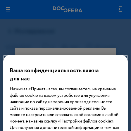
Вход
Ваша конфиденциальность важна
Этот материал доступен только
для нас
после авторизации. Войдите или
зарегистрируйтесь, чтобы получить
Нажимая «Принять все», вы соглашаетесь на хранение
доступ ко всем материалам сайта
файлов cookie на вашем устройстве для улучшения
навигации по сайту, измерения производительности
Введите телефон или email
сайта и показа персонализированной рекламы. Вы
можете настроить или отозвать своё согласие в любой
момент, нажав на ссылку «Настройки файлов cookie».
Для получения дополнительной информации о том, как