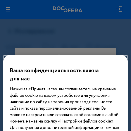
Вход
Ваша конфиденциальность важна
Этот материал доступен только
для нас
после авторизации. Войдите или
зарегистрируйтесь, чтобы получить
Нажимая «Принять все», вы соглашаетесь на хранение
доступ ко всем материалам сайта
файлов cookie на вашем устройстве для улучшения
навигации по сайту, измерения производительности
Введите телефон или email
сайта и показа персонализированной рекламы. Вы
можете настроить или отозвать своё согласие в любой
момент, нажав на ссылку «Настройки файлов cookie».
Для получения дополнительной информации о том, как