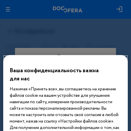
Вход
Ваша конфиденциальность важна
Этот материал доступен только
для нас
после авторизации. Войдите или
зарегистрируйтесь, чтобы получить
Нажимая «Принять все», вы соглашаетесь на хранение
доступ ко всем материалам сайта
файлов cookie на вашем устройстве для улучшения
навигации по сайту, измерения производительности
Введите телефон или email
сайта и показа персонализированной рекламы. Вы
можете настроить или отозвать своё согласие в любой
момент, нажав на ссылку «Настройки файлов cookie».
Для получения дополнительной информации о том, как