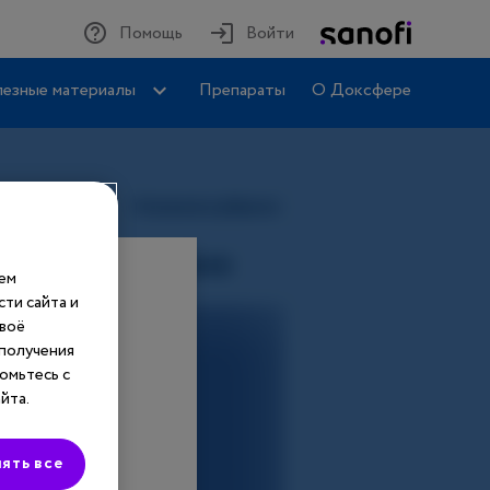
Помощь
Войти
езные материалы
Препараты
О Доксфере
шем
ти сайта и
своё
 получения
омьтесь с
йта.
ять все