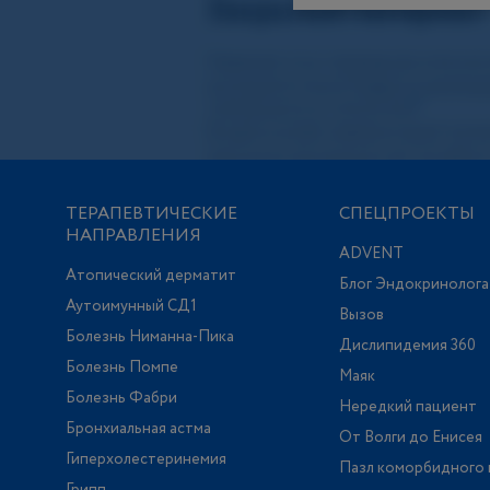
ТЕРАПЕВТИЧЕСКИЕ
СПЕЦПРОЕКТЫ
НАПРАВЛЕНИЯ
ADVENT
Атопический дерматит
Блог Эндокринолога
Аутоимунный СД1
Вызов
Болезнь Ниманна-Пика
Дислипидемия 360
Болезнь Помпе
Маяк
Болезнь Фабри
Нередкий пациент
Бронхиальная астма
От Волги до Енисея
Гиперхолестеринемия
Пазл коморбидного 