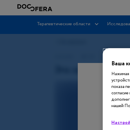
Терапевтические области
Исследова
Ваша к
Нажимая 
устройст
показа п
согласие
дополнит
нашей По
Настрой