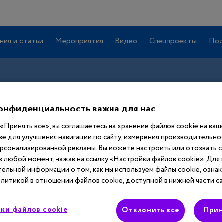
ния и статьи
Мероприятия
Видео
Спецпроекты
Пол
онфиденциальность важна для нас
«Принять все», вы соглашаетесь на хранение файлов cookie на ва
ве для улучшения навигации по сайту, измерения производительнос
ерсонализированной рекламы. Вы можете настроить или отозвать 
 в любой момент, нажав на ссылку «Настройки файлов cookie». Для
Вход
ельной информации о том, как мы используем файлы cookie, ознак
литикой в отношении файлов cookie, доступной в нижней части са
Этот материал доступен только после
ки файлов cookie
авторизации. Войдите или зарегистрируйтесь,
Отклонить все
Прин