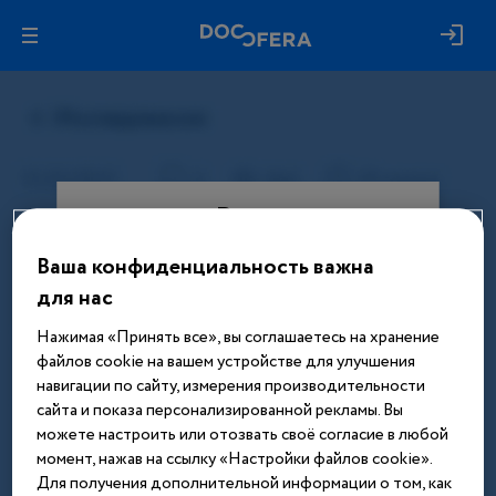
Вход
Ваша конфиденциальность важна
Этот материал доступен только
для нас
после авторизации. Войдите или
зарегистрируйтесь, чтобы получить
Нажимая «Принять все», вы соглашаетесь на хранение
доступ ко всем материалам сайта
файлов cookie на вашем устройстве для улучшения
навигации по сайту, измерения производительности
Введите телефон или email
сайта и показа персонализированной рекламы. Вы
можете настроить или отозвать своё согласие в любой
момент, нажав на ссылку «Настройки файлов cookie».
Для получения дополнительной информации о том, как