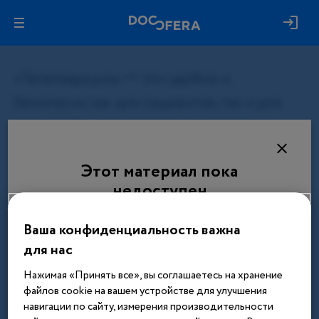
Этот материал пока
недоступен
Материал будет доступен после завершения
Ваша конфиденциальность важна
регистрации и подтверждения статуса врача
для нас
Нажимая «Принять все», вы соглашаетесь на хранение
В профиль
файлов cookie на вашем устройстве для улучшения
навигации по сайту, измерения производительности