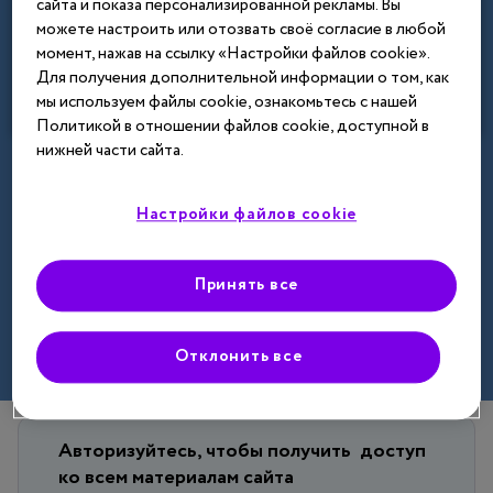
сайта и показа персонализированной рекламы. Вы
Назад
можете настроить или отозвать своё согласие в любой
момент, нажав на ссылку «Настройки файлов cookie».
Для получения дополнительной информации о том, как
мы используем файлы cookie, ознакомьтесь с нашей
Политикой в отношении файлов cookie, доступной в
нижней части сайта.
Настройки файлов cookie
Принять все
Отклонить все
Авторизуйтесь, чтобы получить
доступ
ко всем материалам сайта