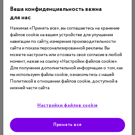
Ваша конфиденциальность важна
для нас
Нажимая «Принять все», вы соглашаетесь на хранение
файлов cookie на вашем устройстве для улучшения
навигации по сайту, измерения производительности
сайта и показа персонализированной рекламы. Вы
можете настроить или отозвать своё согласие в любой
История мальчика с болезнью
момент, нажав на ссылку «Настройки файлов cookie».
Для получения дополнительной информации о том, как
Ниманна-Пика типа B
мы используем файлы cookie, ознакомьтесь с нашей
Мовсисян Г. Б., к.м.н., старший научный
Политикой в отношении файлов cookie, доступной в
сотруд...
нижней части сайта.
Настройки файлов cookie
Редкие болезни
Болезнь Ниманна-Пика
Июль 2026
2826
4
Принять все