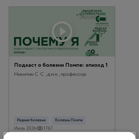
Подкаст о болезни Помпе: эпизод 1
Никитин С. С., д.м.н., профессор
Редкие болезни
Болезнь Помпе
Июль 2026
1767