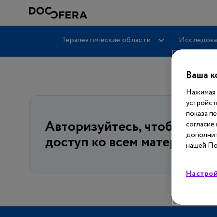
Терапевтические области
Исследова
Ваша к
Нажимая 
устройст
показа п
Авторизуйтесь, чтобы пол
согласие
дополнит
доступ ко всем материалам
нашей По
Настрой