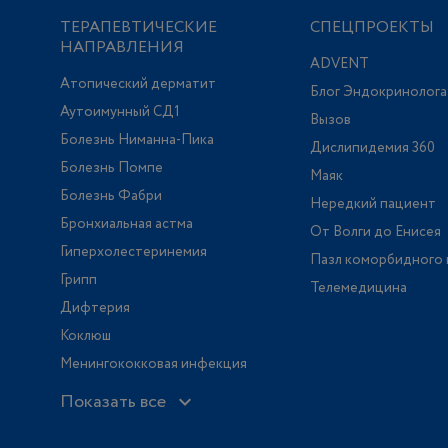
ТЕРАПЕВТИЧЕСКИЕ
СПЕЦПРОЕКТЫ
НАПРАВЛЕНИЯ
ADVENT
Атопический дерматит
Блог Эндокринолога
Аутоимунный СД1
Вызов
Болезнь Ниманна-Пика
Дислипидемия 360
Болезнь Помпе
Маяк
Болезнь Фабри
Нередкий пациент
Бронхиальная астма
От Волги до Енисея
Гиперхолестеринемия
Пазл коморбидного 
Грипп
Телемедицина
Дифтерия
Коклюш
Менингококковая инфекция
Показать все