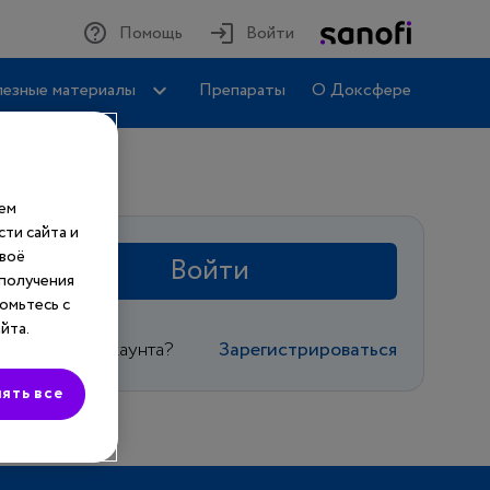
Помощь
Войти
езные материалы
Препараты
О Доксфере
шем
ти сайта и
своё
Войти
 получения
омьтесь с
йта.
Еще нет аккаунта?
Зарегистрироваться
ять все