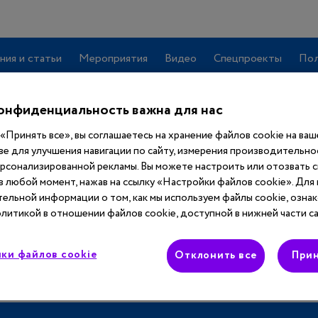
ния и статьи
Мероприятия
Видео
Спецпроекты
Пол
онфиденциальность важна для нас
«Принять все», вы соглашаетесь на хранение файлов cookie на ва
ве для улучшения навигации по сайту, измерения производительнос
ерсонализированной рекламы. Вы можете настроить или отозвать 
учить
полный
 в любой момент, нажав на ссылку «Настройки файлов cookie». Для
ельной информации о том, как мы используем файлы cookie, ознак
 сайта
литикой в отношении файлов cookie, доступной в нижней части са
ки файлов cookie
Отклонить все
Прин