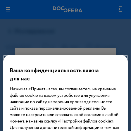
Вход
Ваша конфиденциальность важна
Этот материал доступен только
для нас
после авторизации. Войдите или
зарегистрируйтесь, чтобы получить
Нажимая «Принять все», вы соглашаетесь на хранение
доступ ко всем материалам сайта
файлов cookie на вашем устройстве для улучшения
навигации по сайту, измерения производительности
Введите телефон или email
сайта и показа персонализированной рекламы. Вы
можете настроить или отозвать своё согласие в любой
момент, нажав на ссылку «Настройки файлов cookie».
Для получения дополнительной информации о том, как