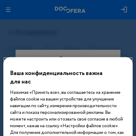
Вход
Ваша конфиденциальность важна
Этот материал доступен только
для нас
после авторизации. Войдите или
зарегистрируйтесь, чтобы получить
Нажимая «Принять все», вы соглашаетесь на хранение
доступ ко всем материалам сайта
файлов cookie на вашем устройстве для улучшения
навигации по сайту, измерения производительности
Введите телефон или email
сайта и показа персонализированной рекламы. Вы
можете настроить или отозвать своё согласие в любой
момент, нажав на ссылку «Настройки файлов cookie».
Для получения дополнительной информации о том, как