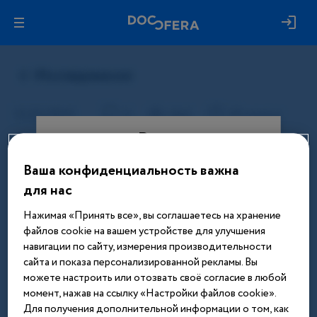
Вход
Ваша конфиденциальность важна
Этот материал доступен только
для нас
после авторизации. Войдите или
зарегистрируйтесь, чтобы получить
Нажимая «Принять все», вы соглашаетесь на хранение
доступ ко всем материалам сайта
файлов cookie на вашем устройстве для улучшения
навигации по сайту, измерения производительности
Введите телефон или email
сайта и показа персонализированной рекламы. Вы
можете настроить или отозвать своё согласие в любой
момент, нажав на ссылку «Настройки файлов cookie».
Для получения дополнительной информации о том, как