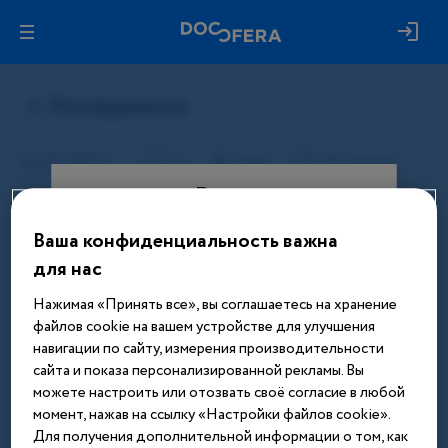
Вход
Ваша конфиденциальность важна
Этот материал доступен только
для нас
после авторизации. Войдите или
зарегистрируйтесь, чтобы получить
Нажимая «Принять все», вы соглашаетесь на хранение
доступ ко всем материалам сайта
файлов cookie на вашем устройстве для улучшения
навигации по сайту, измерения производительности
Введите телефон или email
сайта и показа персонализированной рекламы. Вы
можете настроить или отозвать своё согласие в любой
момент, нажав на ссылку «Настройки файлов cookie».
Для получения дополнительной информации о том, как