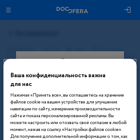
Вход
Ваша конфиденциальность важна
Этот материал доступен только
для нас
после авторизации. Войдите или
зарегистрируйтесь, чтобы получить
Нажимая «Принять все», вы соглашаетесь на хранение
доступ ко всем материалам сайта
файлов cookie на вашем устройстве для улучшения
навигации по сайту, измерения производительности
Введите телефон или email
сайта и показа персонализированной рекламы. Вы
можете настроить или отозвать своё согласие в любой
момент, нажав на ссылку «Настройки файлов cookie».
Для получения дополнительной информации о том, как