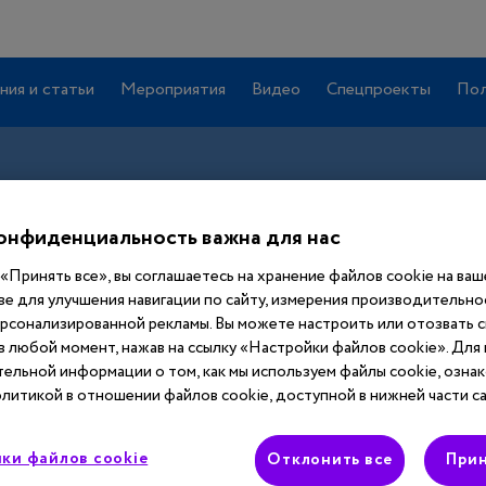
ния и статьи
Мероприятия
Видео
Спецпроекты
Пол
онфиденциальность важна для нас
«Принять все», вы соглашаетесь на хранение файлов cookie на ва
ве для улучшения навигации по сайту, измерения производительнос
ерсонализированной рекламы. Вы можете настроить или отозвать 
 в любой момент, нажав на ссылку «Настройки файлов cookie». Для
Вход
ельной информации о том, как мы используем файлы cookie, ознак
литикой в отношении файлов cookie, доступной в нижней части са
Этот материал доступен только после
ки файлов cookie
авторизации. Войдите или зарегистрируйтесь,
Отклонить все
Прин