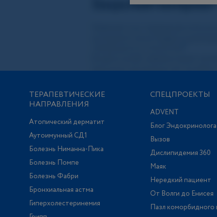
ТЕРАПЕВТИЧЕСКИЕ
СПЕЦПРОЕКТЫ
НАПРАВЛЕНИЯ
ADVENT
Атопический дерматит
Блог Эндокринолога
Аутоимунный СД1
Вызов
Болезнь Ниманна-Пика
Дислипидемия 360
Болезнь Помпе
Маяк
Болезнь Фабри
Нередкий пациент
Бронхиальная астма
От Волги до Енисея
Гиперхолестеринемия
Пазл коморбидного 