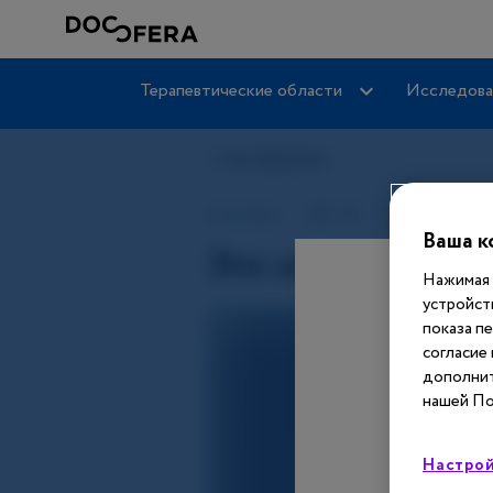
Терапевтические области
Исследова
Ваша к
Нажимая 
устройст
показа п
согласие
дополнит
нашей По
Настрой