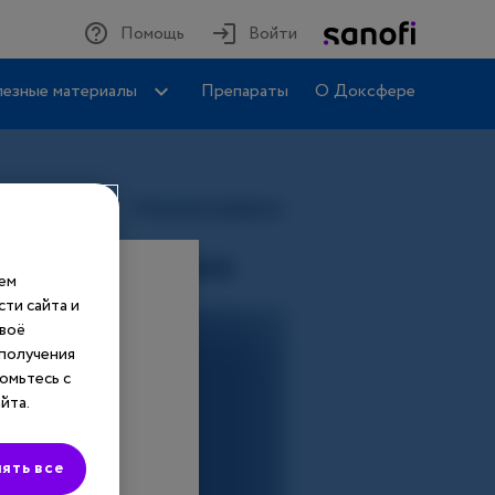
Помощь
Войти
езные материалы
Препараты
О Доксфере
шем
ти сайта и
своё
 получения
омьтесь с
йта.
ять все