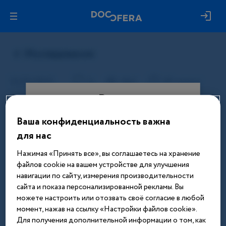
Вход
Ваша конфиденциальность важна
Этот материал доступен только
для нас
после авторизации. Войдите или
зарегистрируйтесь, чтобы получить
Нажимая «Принять все», вы соглашаетесь на хранение
доступ ко всем материалам сайта
файлов cookie на вашем устройстве для улучшения
навигации по сайту, измерения производительности
Введите телефон или email
сайта и показа персонализированной рекламы. Вы
можете настроить или отозвать своё согласие в любой
момент, нажав на ссылку «Настройки файлов cookie».
Для получения дополнительной информации о том, как