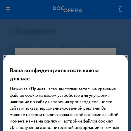
Вход
Ваша конфиденциальность важна
Этот материал доступен только
для нас
после авторизации. Войдите или
зарегистрируйтесь, чтобы получить
Нажимая «Принять все», вы соглашаетесь на хранение
доступ ко всем материалам сайта
файлов cookie на вашем устройстве для улучшения
навигации по сайту, измерения производительности
Введите телефон или email
сайта и показа персонализированной рекламы. Вы
можете настроить или отозвать своё согласие в любой
момент, нажав на ссылку «Настройки файлов cookie».
Для получения дополнительной информации о том, как