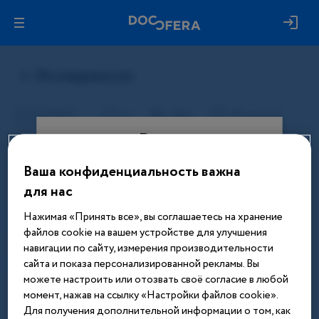
Вход
Ваша конфиденциальность важна
Этот материал доступен только
для нас
после авторизации. Войдите или
зарегистрируйтесь, чтобы получить
Нажимая «Принять все», вы соглашаетесь на хранение
доступ ко всем материалам сайта
файлов cookie на вашем устройстве для улучшения
навигации по сайту, измерения производительности
Введите телефон или email
сайта и показа персонализированной рекламы. Вы
можете настроить или отозвать своё согласие в любой
момент, нажав на ссылку «Настройки файлов cookie».
Для получения дополнительной информации о том, как