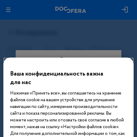
Вход
Ваша конфиденциальность важна
Этот материал доступен только
для нас
после авторизации. Войдите или
зарегистрируйтесь, чтобы получить
Нажимая «Принять все», вы соглашаетесь на хранение
доступ ко всем материалам сайта
файлов cookie на вашем устройстве для улучшения
навигации по сайту, измерения производительности
Введите телефон или email
сайта и показа персонализированной рекламы. Вы
можете настроить или отозвать своё согласие в любой
момент, нажав на ссылку «Настройки файлов cookie».
Для получения дополнительной информации о том, как