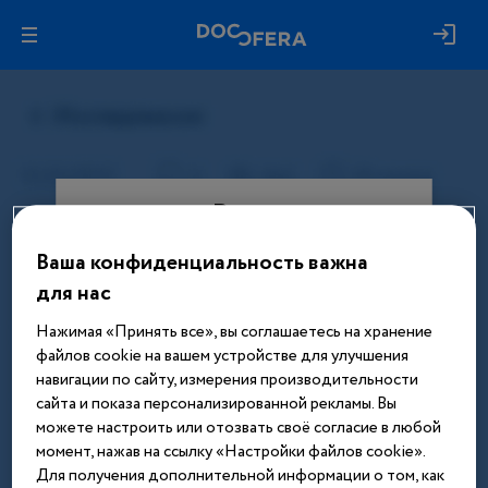
Вход
Ваша конфиденциальность важна
Этот материал доступен только
для нас
после авторизации. Войдите или
зарегистрируйтесь, чтобы получить
Нажимая «Принять все», вы соглашаетесь на хранение
доступ ко всем материалам сайта
файлов cookie на вашем устройстве для улучшения
навигации по сайту, измерения производительности
Введите телефон или email
сайта и показа персонализированной рекламы. Вы
можете настроить или отозвать своё согласие в любой
момент, нажав на ссылку «Настройки файлов cookie».
Для получения дополнительной информации о том, как