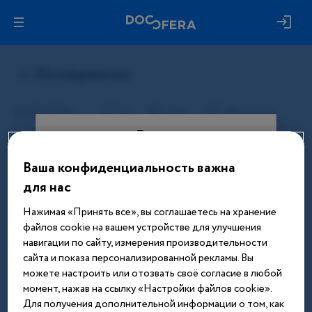
Вход
Ваша конфиденциальность важна
Этот материал доступен только
для нас
после авторизации. Войдите или
зарегистрируйтесь, чтобы получить
Нажимая «Принять все», вы соглашаетесь на хранение
доступ ко всем материалам сайта
файлов cookie на вашем устройстве для улучшения
навигации по сайту, измерения производительности
Введите телефон или email
сайта и показа персонализированной рекламы. Вы
можете настроить или отозвать своё согласие в любой
момент, нажав на ссылку «Настройки файлов cookie».
Для получения дополнительной информации о том, как