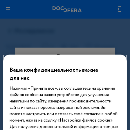
Вход
Ваша конфиденциальность важна
Этот материал доступен только
для нас
после авторизации. Войдите или
зарегистрируйтесь, чтобы получить
Нажимая «Принять все», вы соглашаетесь на хранение
доступ ко всем материалам сайта
файлов cookie на вашем устройстве для улучшения
навигации по сайту, измерения производительности
Введите телефон или email
сайта и показа персонализированной рекламы. Вы
можете настроить или отозвать своё согласие в любой
момент, нажав на ссылку «Настройки файлов cookie».
Для получения дополнительной информации о том, как