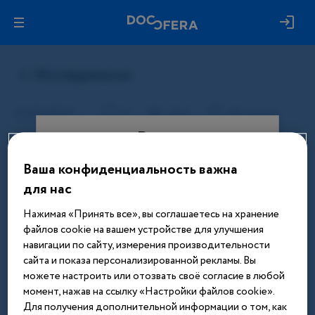
Вход
Ваша конфиденциальность важна
Этот материал доступен только
для нас
после авторизации. Войдите или
зарегистрируйтесь, чтобы получить
Нажимая «Принять все», вы соглашаетесь на хранение
доступ ко всем материалам сайта
файлов cookie на вашем устройстве для улучшения
навигации по сайту, измерения производительности
Введите телефон или email
сайта и показа персонализированной рекламы. Вы
можете настроить или отозвать своё согласие в любой
момент, нажав на ссылку «Настройки файлов cookie».
Для получения дополнительной информации о том, как