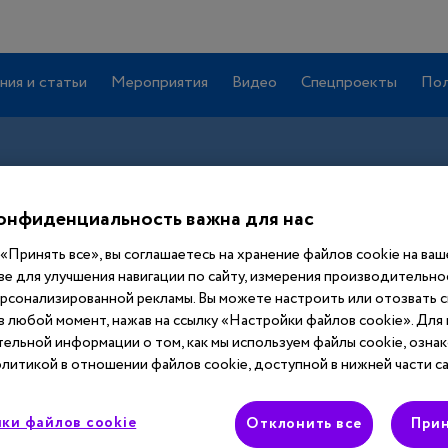
ния и статьи
Мероприятия
Видео
Спецпроекты
Пол
онфиденциальность важна для нас
«Принять все», вы соглашаетесь на хранение файлов cookie на ва
ве для улучшения навигации по сайту, измерения производительнос
ерсонализированной рекламы. Вы можете настроить или отозвать 
 в любой момент, нажав на ссылку «Настройки файлов cookie». Для
Вход
ельной информации о том, как мы используем файлы cookie, ознак
литикой в отношении файлов cookie, доступной в нижней части са
Этот материал доступен только после
ки файлов cookie
авторизации. Войдите или зарегистрируйтесь,
Отклонить все
Прин