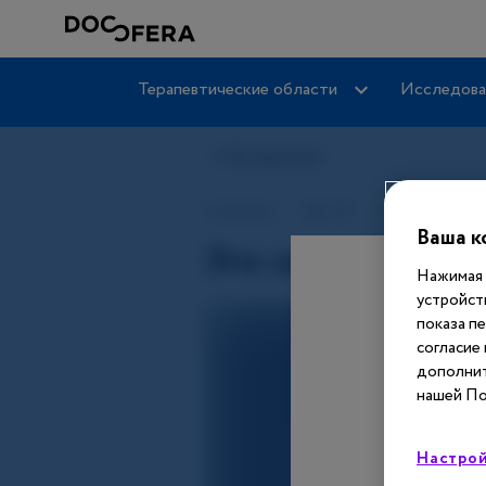
Терапевтические области
Исследова
Ваша к
Нажимая 
устройст
показа п
согласие
дополнит
нашей По
Настрой