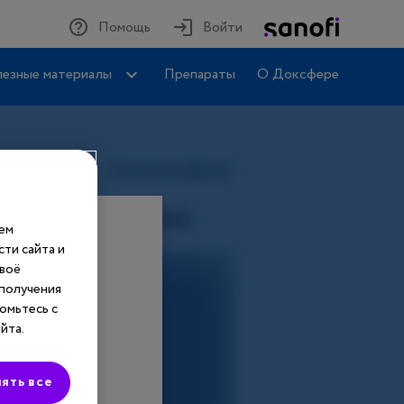
Помощь
Войти
езные материалы
Препараты
О Доксфере
шем
ти сайта и
своё
 получения
омьтесь с
йта.
ять все