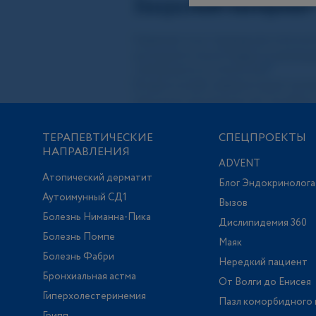
ТЕРАПЕВТИЧЕСКИЕ
СПЕЦПРОЕКТЫ
НАПРАВЛЕНИЯ
ADVENT
Атопический дерматит
Блог Эндокринолога
Аутоимунный СД1
Вызов
Болезнь Ниманна-Пика
Дислипидемия 360
Болезнь Помпе
Маяк
Болезнь Фабри
Нередкий пациент
Бронхиальная астма
От Волги до Енисея
Гиперхолестеринемия
Пазл коморбидного 