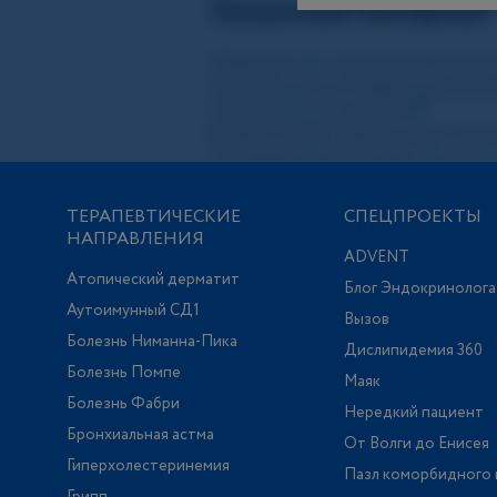
ТЕРАПЕВТИЧЕСКИЕ
СПЕЦПРОЕКТЫ
НАПРАВЛЕНИЯ
ADVENT
Атопический дерматит
Блог Эндокринолога
Аутоимунный СД1
Вызов
Болезнь Ниманна-Пика
Дислипидемия 360
Болезнь Помпе
Маяк
Болезнь Фабри
Нередкий пациент
Бронхиальная астма
От Волги до Енисея
Гиперхолестеринемия
Пазл коморбидного 