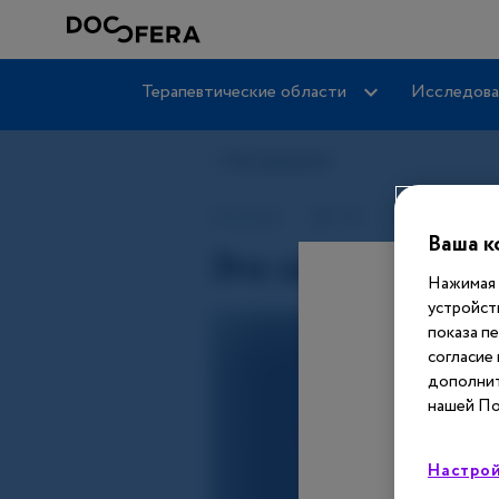
Терапевтические области
Исследова
Ваша к
Нажимая 
устройст
показа п
согласие
дополнит
нашей По
Настрой