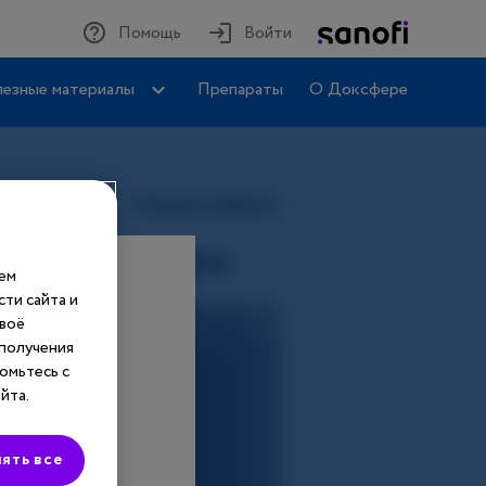
Помощь
Войти
езные материалы
Препараты
О Доксфере
шем
ти сайта и
своё
 получения
омьтесь с
йта.
ять все