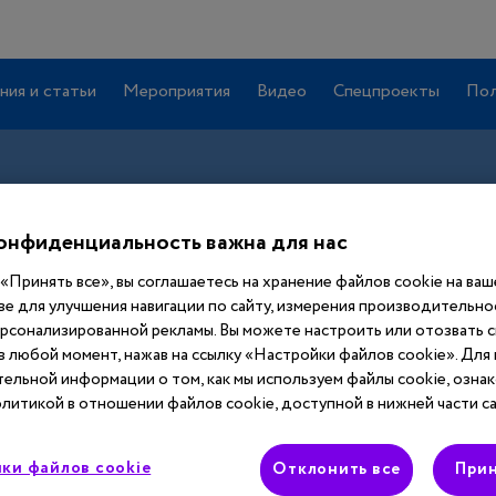
ния и статьи
Мероприятия
Видео
Спецпроекты
Пол
онфиденциальность важна для нас
«Принять все», вы соглашаетесь на хранение файлов cookie на ва
ве для улучшения навигации по сайту, измерения производительнос
ерсонализированной рекламы. Вы можете настроить или отозвать 
 в любой момент, нажав на ссылку «Настройки файлов cookie». Для
Вход
ельной информации о том, как мы используем файлы cookie, ознак
литикой в отношении файлов cookie, доступной в нижней части са
Этот материал доступен только после
ки файлов cookie
авторизации. Войдите или зарегистрируйтесь,
Отклонить все
Прин