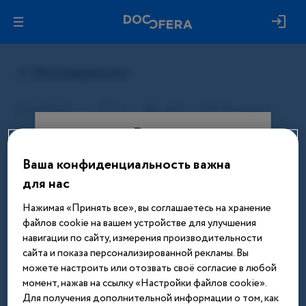
Вход
Ваша конфиденциальность важна
Этот материал доступен только
для нас
после авторизации. Войдите или
зарегистрируйтесь, чтобы получить
Нажимая «Принять все», вы соглашаетесь на хранение
доступ ко всем материалам сайта
файлов cookie на вашем устройстве для улучшения
навигации по сайту, измерения производительности
Введите телефон или email
сайта и показа персонализированной рекламы. Вы
можете настроить или отозвать своё согласие в любой
момент, нажав на ссылку «Настройки файлов cookie».
Для получения дополнительной информации о том, как