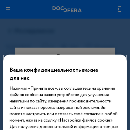
Вход
Ваша конфиденциальность важна
Этот материал доступен только
для нас
после авторизации. Войдите или
зарегистрируйтесь, чтобы получить
Нажимая «Принять все», вы соглашаетесь на хранение
доступ ко всем материалам сайта
файлов cookie на вашем устройстве для улучшения
навигации по сайту, измерения производительности
Введите телефон или email
сайта и показа персонализированной рекламы. Вы
можете настроить или отозвать своё согласие в любой
момент, нажав на ссылку «Настройки файлов cookie».
Для получения дополнительной информации о том, как