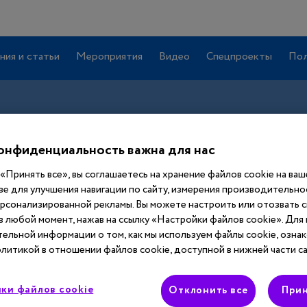
ния и статьи
Мероприятия
Видео
Спецпроекты
Пол
онфиденциальность важна для нас
«Принять все», вы соглашаетесь на хранение файлов cookie на ва
ве для улучшения навигации по сайту, измерения производительнос
ерсонализированной рекламы. Вы можете настроить или отозвать 
 в любой момент, нажав на ссылку «Настройки файлов cookie». Для
Вход
ельной информации о том, как мы используем файлы cookie, ознак
литикой в отношении файлов cookie, доступной в нижней части са
Этот материал доступен только после
ки файлов cookie
авторизации. Войдите или зарегистрируйтесь,
Отклонить все
Прин