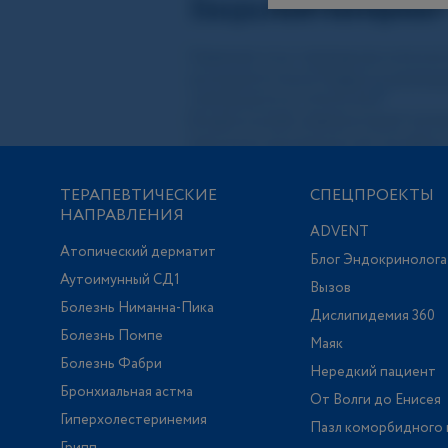
ТЕРАПЕВТИЧЕСКИЕ
СПЕЦПРОЕКТЫ
НАПРАВЛЕНИЯ
ADVENT
Атопический дерматит
Блог Эндокринолога
Аутоимунный СД1
Вызов
Болезнь Ниманна-Пика
Дислипидемия 360
Болезнь Помпе
Маяк
Болезнь Фабри
Нередкий пациент
Бронхиальная астма
От Волги до Енисея
Гиперхолестеринемия
Пазл коморбидного 