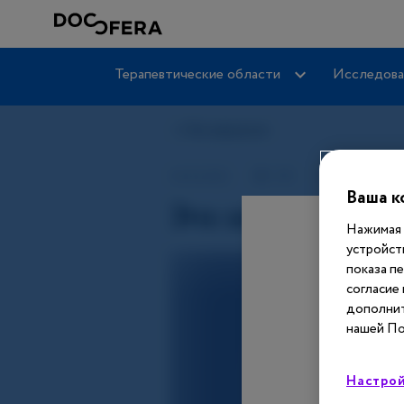
Терапевтические области
Исследова
Ваша к
Нажимая 
устройст
показа п
согласие
дополнит
нашей По
Настрой