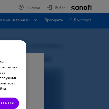
Помощь
Войти
езные материалы
Препараты
О Доксфере
шем
ти сайта и
своё
 получения
омьтесь с
йта.
ять все