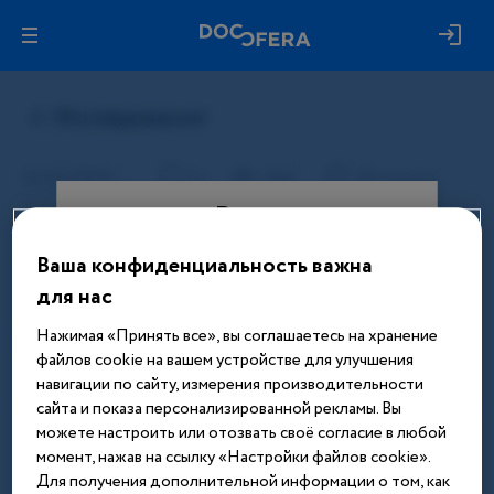
Вход
Ваша конфиденциальность важна
Этот материал доступен только
для нас
после авторизации. Войдите или
зарегистрируйтесь, чтобы получить
Нажимая «Принять все», вы соглашаетесь на хранение
доступ ко всем материалам сайта
файлов cookie на вашем устройстве для улучшения
навигации по сайту, измерения производительности
Введите телефон или email
сайта и показа персонализированной рекламы. Вы
можете настроить или отозвать своё согласие в любой
момент, нажав на ссылку «Настройки файлов cookie».
Для получения дополнительной информации о том, как