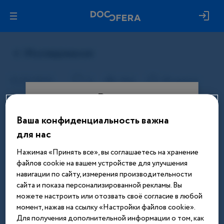
Вход
Ваша конфиденциальность важна
Этот материал доступен только
для нас
после авторизации. Войдите или
зарегистрируйтесь, чтобы получить
Нажимая «Принять все», вы соглашаетесь на хранение
доступ ко всем материалам сайта
файлов cookie на вашем устройстве для улучшения
навигации по сайту, измерения производительности
Введите телефон или email
сайта и показа персонализированной рекламы. Вы
можете настроить или отозвать своё согласие в любой
момент, нажав на ссылку «Настройки файлов cookie».
Для получения дополнительной информации о том, как