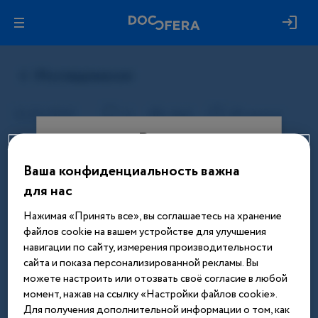
Вход
Ваша конфиденциальность важна
Этот материал доступен только
для нас
после авторизации. Войдите или
зарегистрируйтесь, чтобы получить
Нажимая «Принять все», вы соглашаетесь на хранение
доступ ко всем материалам сайта
файлов cookie на вашем устройстве для улучшения
навигации по сайту, измерения производительности
Введите телефон или email
сайта и показа персонализированной рекламы. Вы
можете настроить или отозвать своё согласие в любой
момент, нажав на ссылку «Настройки файлов cookie».
Для получения дополнительной информации о том, как