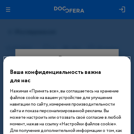
Вход
Ваша конфиденциальность важна
Этот материал доступен только
для нас
после авторизации. Войдите или
зарегистрируйтесь, чтобы получить
Нажимая «Принять все», вы соглашаетесь на хранение
доступ ко всем материалам сайта
файлов cookie на вашем устройстве для улучшения
навигации по сайту, измерения производительности
Введите телефон или email
сайта и показа персонализированной рекламы. Вы
можете настроить или отозвать своё согласие в любой
момент, нажав на ссылку «Настройки файлов cookie».
Для получения дополнительной информации о том, как