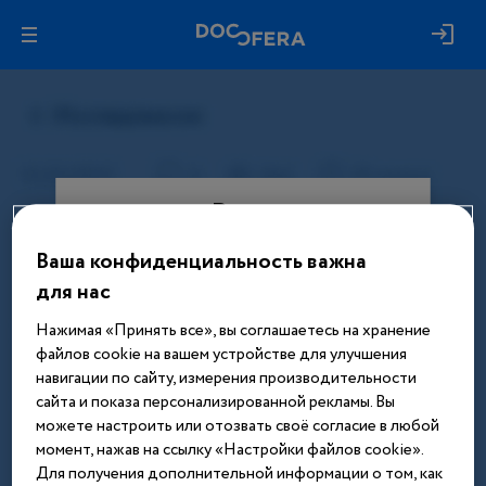
Вход
Ваша конфиденциальность важна
Этот материал доступен только
для нас
после авторизации. Войдите или
зарегистрируйтесь, чтобы получить
Нажимая «Принять все», вы соглашаетесь на хранение
доступ ко всем материалам сайта
файлов cookie на вашем устройстве для улучшения
навигации по сайту, измерения производительности
Введите телефон или email
сайта и показа персонализированной рекламы. Вы
можете настроить или отозвать своё согласие в любой
момент, нажав на ссылку «Настройки файлов cookie».
Для получения дополнительной информации о том, как