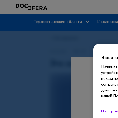
Терапевтические области
Исследова
Ваша к
Нажимая 
устройст
показа п
согласие
дополнит
нашей По
Настрой