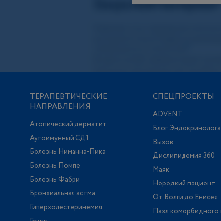
ТЕРАПЕВТИЧЕСКИЕ
СПЕЦПРОЕКТЫ
НАПРАВЛЕНИЯ
ADVENT
Атопический дерматит
Блог Эндокринолога
Аутоимунный СД1
Вызов
Болезнь Ниманна-Пика
Дислипидемия 360
Болезнь Помпе
Маяк
Болезнь Фабри
Нередкий пациент
Бронхиальная астма
От Волги до Енисея
Гиперхолестеринемия
Пазл коморбидного 