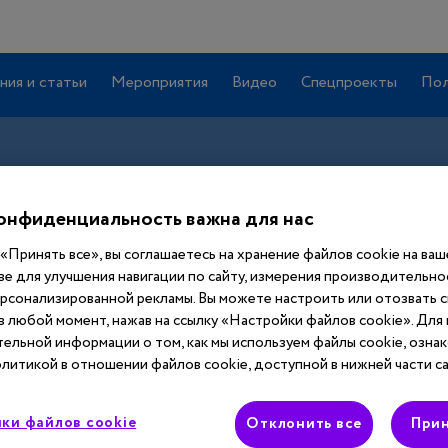
ния и статьи
Мероприятия
Видео
Спецпроекты
Пол
онфиденциальность важна для нас
«Принять все», вы соглашаетесь на хранение файлов cookie на ва
ве для улучшения навигации по сайту, измерения производительнос
ерсонализированной рекламы. Вы можете настроить или отозвать 
 в любой момент, нажав на ссылку «Настройки файлов cookie». Для
Вход
ельной информации о том, как мы используем файлы cookie, ознак
литикой в отношении файлов cookie, доступной в нижней части са
Этот материал доступен только после
ки файлов cookie
авторизации. Войдите или зарегистрируйтесь,
Отклонить все
Прин