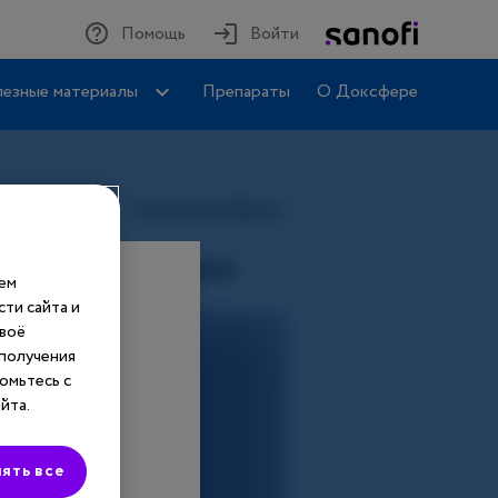
Помощь
Войти
езные материалы
Препараты
О Доксфере
шем
ти сайта и
своё
 получения
омьтесь с
йта.
ять все