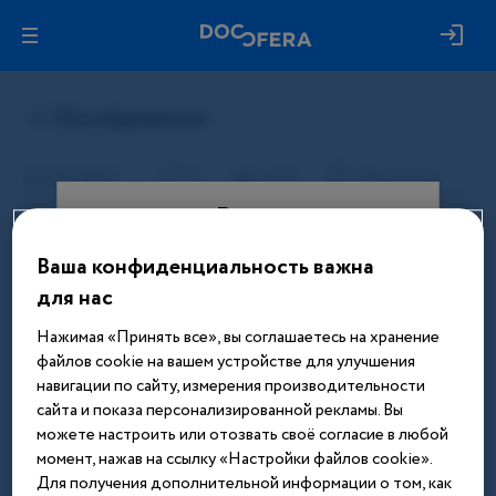
Вход
Ваша конфиденциальность важна
Этот материал доступен только
для нас
после авторизации. Войдите или
зарегистрируйтесь, чтобы получить
Нажимая «Принять все», вы соглашаетесь на хранение
доступ ко всем материалам сайта
файлов cookie на вашем устройстве для улучшения
навигации по сайту, измерения производительности
Введите телефон или email
сайта и показа персонализированной рекламы. Вы
можете настроить или отозвать своё согласие в любой
момент, нажав на ссылку «Настройки файлов cookie».
Для получения дополнительной информации о том, как