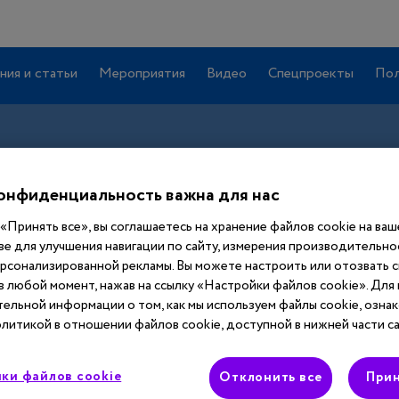
ния и статьи
Мероприятия
Видео
Спецпроекты
Пол
онфиденциальность важна для нас
«Принять все», вы соглашаетесь на хранение файлов cookie на ва
ве для улучшения навигации по сайту, измерения производительнос
ерсонализированной рекламы. Вы можете настроить или отозвать 
 в любой момент, нажав на ссылку «Настройки файлов cookie». Для
Вход
ельной информации о том, как мы используем файлы cookie, ознак
литикой в отношении файлов cookie, доступной в нижней части са
Этот материал доступен только после
ки файлов cookie
авторизации. Войдите или зарегистрируйтесь,
Отклонить все
Прин