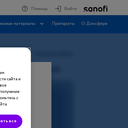
Помощь
Войти
езные материалы
Препараты
О Доксфере
шем
ти сайта и
своё
 получения
омьтесь с
йта.
ять все