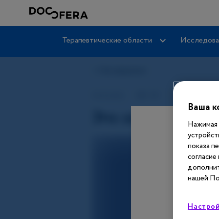
Терапевтические области
Исследова
Ваша к
Нажимая 
устройст
показа п
согласие
дополнит
нашей По
Настрой