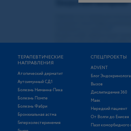
ТЕРАПЕВТИЧЕСКИЕ
СПЕЦПРОЕКТЫ
НАПРАВЛЕНИЯ
ADVENT
Атопический дерматит
Блог Эндокринолога
Аутоимунный СД1
Вызов
Болезнь Ниманна-Пика
Дислипидемия 360
Болезнь Помпе
Маяк
Болезнь Фабри
Нередкий пациент
Бронхиальная астма
От Волги до Енисея
Гиперхолестеринемия
Пазл коморбидного 