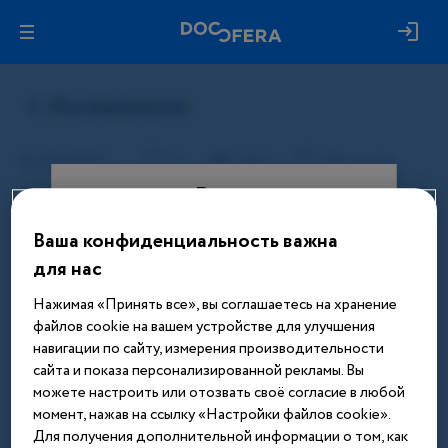
Вход
Ваша конфиденциальность важна
Этот материал доступен только
для нас
после авторизации. Войдите или
зарегистрируйтесь, чтобы получить
Нажимая «Принять все», вы соглашаетесь на хранение
доступ ко всем материалам сайта
файлов cookie на вашем устройстве для улучшения
навигации по сайту, измерения производительности
Введите телефон или email
сайта и показа персонализированной рекламы. Вы
можете настроить или отозвать своё согласие в любой
момент, нажав на ссылку «Настройки файлов cookie».
Для получения дополнительной информации о том, как