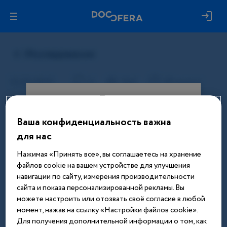
Вход
Ваша конфиденциальность важна
Этот материал доступен только
для нас
после авторизации. Войдите или
зарегистрируйтесь, чтобы получить
Нажимая «Принять все», вы соглашаетесь на хранение
доступ ко всем материалам сайта
файлов cookie на вашем устройстве для улучшения
навигации по сайту, измерения производительности
Введите телефон или email
сайта и показа персонализированной рекламы. Вы
можете настроить или отозвать своё согласие в любой
момент, нажав на ссылку «Настройки файлов cookie».
Для получения дополнительной информации о том, как