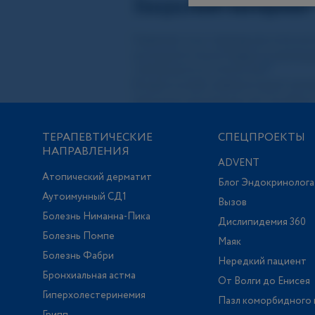
ТЕРАПЕВТИЧЕСКИЕ
СПЕЦПРОЕКТЫ
НАПРАВЛЕНИЯ
ADVENT
Атопический дерматит
Блог Эндокринолога
Аутоимунный СД1
Вызов
Болезнь Ниманна-Пика
Дислипидемия 360
Болезнь Помпе
Маяк
Болезнь Фабри
Нередкий пациент
Бронхиальная астма
От Волги до Енисея
Гиперхолестеринемия
Пазл коморбидного 