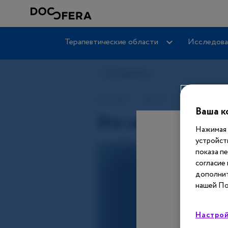
Терапевтические области
Исследова
Ваша к
Нажимая 
устройст
показа п
согласие
дополнит
нашей По
Настрой