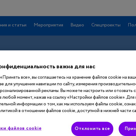
ния и статьи
Мероприятия
Видео
Спецпроекты
Пол
онфиденциальность важна для нас
«Принять все», вы соглашаетесь на хранение файлов cookie на ва
ве для улучшения навигации по сайту, измерения производительнос
ерсонализированной рекламы. Вы можете настроить или отозвать 
 в любой момент, нажав на ссылку «Настройки файлов cookie». Для
Вход
ельной информации о том, как мы используем файлы cookie, ознак
литикой в отношении файлов cookie, доступной в нижней части са
Этот материал доступен только после
ки файлов cookie
авторизации. Войдите или зарегистрируйтесь,
Отклонить все
Прин