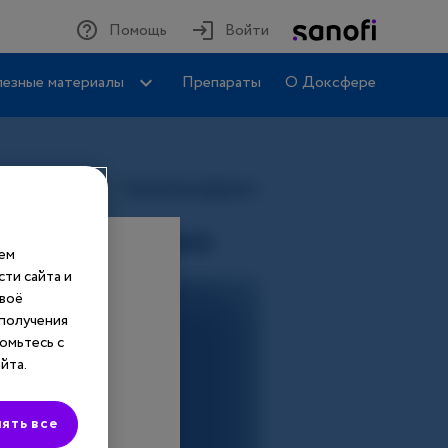
Помощь
Войти
езные материалы
Препараты
О Доксфере
шем
ти сайта и
своё
 получения
омьтесь с
йта.
ять все