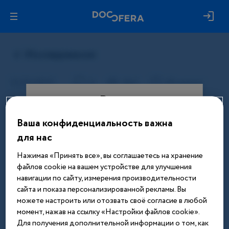
Вход
Ваша конфиденциальность важна
Этот материал доступен только
для нас
после авторизации. Войдите или
зарегистрируйтесь, чтобы получить
Нажимая «Принять все», вы соглашаетесь на хранение
доступ ко всем материалам сайта
файлов cookie на вашем устройстве для улучшения
навигации по сайту, измерения производительности
Введите телефон или email
сайта и показа персонализированной рекламы. Вы
можете настроить или отозвать своё согласие в любой
момент, нажав на ссылку «Настройки файлов cookie».
Для получения дополнительной информации о том, как