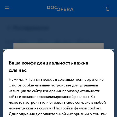
Вход
Ваша конфиденциальность важна
Этот материал доступен только
для нас
после авторизации. Войдите или
зарегистрируйтесь, чтобы получить
Нажимая «Принять все», вы соглашаетесь на хранение
доступ ко всем материалам сайта
файлов cookie на вашем устройстве для улучшения
навигации по сайту, измерения производительности
Введите телефон или email
сайта и показа персонализированной рекламы. Вы
можете настроить или отозвать своё согласие в любой
момент, нажав на ссылку «Настройки файлов cookie».
Для получения дополнительной информации о том, как