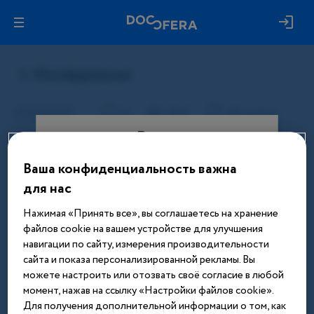
Вход
Ваша конфиденциальность важна
Этот материал доступен только
для нас
после авторизации. Войдите или
зарегистрируйтесь, чтобы получить
Нажимая «Принять все», вы соглашаетесь на хранение
доступ ко всем материалам сайта
файлов cookie на вашем устройстве для улучшения
навигации по сайту, измерения производительности
Введите телефон или email
сайта и показа персонализированной рекламы. Вы
можете настроить или отозвать своё согласие в любой
момент, нажав на ссылку «Настройки файлов cookie».
Для получения дополнительной информации о том, как