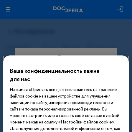
Вход
Ваша конфиденциальность важна
Этот материал доступен только
для нас
после авторизации. Войдите или
зарегистрируйтесь, чтобы получить
Нажимая «Принять все», вы соглашаетесь на хранение
доступ ко всем материалам сайта
файлов cookie на вашем устройстве для улучшения
навигации по сайту, измерения производительности
Введите телефон или email
сайта и показа персонализированной рекламы. Вы
можете настроить или отозвать своё согласие в любой
момент, нажав на ссылку «Настройки файлов cookie».
Для получения дополнительной информации о том, как