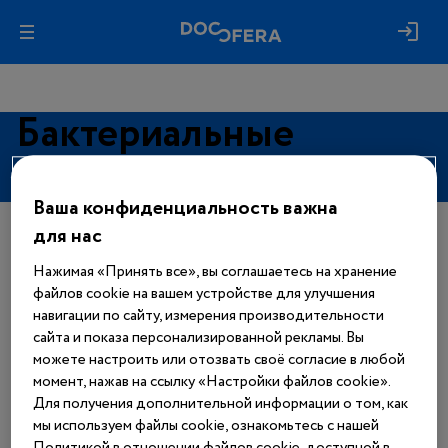
Бактериальные
инфекции
Ваша конфиденциальность важна
для нас
Авторизуйтесь, чтобы получить
доступ
Нажимая «Принять все», вы соглашаетесь на хранение
ко всем материалам сайта
файлов cookie на вашем устройстве для улучшения
навигации по сайту, измерения производительности
Войти
сайта и показа персонализированной рекламы. Вы
можете настроить или отозвать своё согласие в любой
момент, нажав на ссылку «Настройки файлов cookie».
Еще нет аккаунта?
Для получения дополнительной информации о том, как
Зарегистрироваться
мы используем файлы cookie, ознакомьтесь с нашей
Политикой в отношении файлов cookie, доступной в