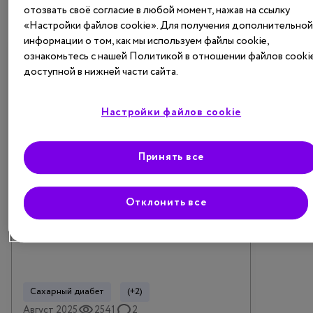
Исследования и статьи
отозвать своё согласие в любой момент, нажав на ссылку
«Настройки файлов cookie». Для получения дополнительно
информации о том, как мы используем файлы cookie,
ознакомьтесь с нашей Политикой в отношении файлов cookie
доступной в нижней части сайта.
Настройки файлов cookie
Принять все
Статья
Инновации в лечении сахарного
Отклонить все
диабета: ключевые новости
конгресса A...
Сахарный диабет
(+2)
Август 2025
2541
2