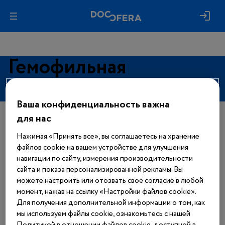
Гемофильная
инфекция
Ваша конфиденциальность важна
для нас
Авторизуйтесь, чтобы получить
доступ
Нажимая «Принять все», вы соглашаетесь на хранение
ко всем материалам сайта
файлов cookie на вашем устройстве для улучшения
навигации по сайту, измерения производительности
Войти
сайта и показа персонализированной рекламы. Вы
можете настроить или отозвать своё согласие в любой
момент, нажав на ссылку «Настройки файлов cookie».
Еще нет аккаунта?
Для получения дополнительной информации о том, как
Зарегистрироваться
мы используем файлы cookie, ознакомьтесь с нашей
Политикой в отношении файлов cookie, доступной в