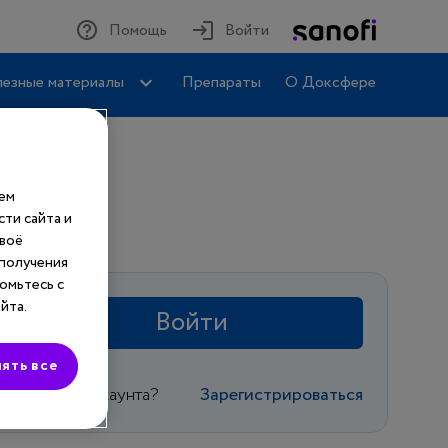
Помощь
Войти
езные материалы
Препараты
О Доксфере
шем
ти сайта и
своё
 получения
омьтесь с
йта.
Войти
ять все
Еще нет аккаунта?
Зарегистрироваться