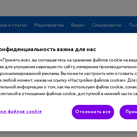
ния и статьи
Мероприятия
Видео
Спецпроекты
Пол
онфиденциальность важна для нас
«Принять все», вы соглашаетесь на хранение файлов cookie на ва
ве для улучшения навигации по сайту, измерения производительнос
ерсонализированной рекламы. Вы можете настроить или отозвать 
 в любой момент, нажав на ссылку «Настройки файлов cookie». Для
ельной информации о том, как мы используем файлы cookie, ознак
литикой в отношении файлов cookie, доступной в нижней части са
учить
полный
 сайта
ки файлов cookie
Отклонить все
Прин