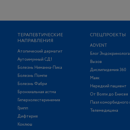
ТЕРАПЕВТИЧЕСКИЕ
СПЕЦПРОЕКТЫ
НАПРАВЛЕНИЯ
ADVENT
Атопический дерматит
Блог Эндокринолога
Аутоимунный СД1
Вызов
Болезнь Ниманна-Пика
Дислипидемия 360
Болезнь Помпе
Маяк
Болезнь Фабри
Нередкий пациент
Бронхиальная астма
От Волги до Енисея
Гиперхолестеринемия
Пазл коморбидного 
Грипп
Телемедицина
Дифтерия
Коклюш