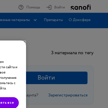
Помощь
Войти
езные материалы
Препараты
О Доксфере
3 материала по тегу
шем
ти сайта и
своё
Войти
 получения
омьтесь с
йта.
Еще нет аккаунта?
Зарегистрироваться
ять все