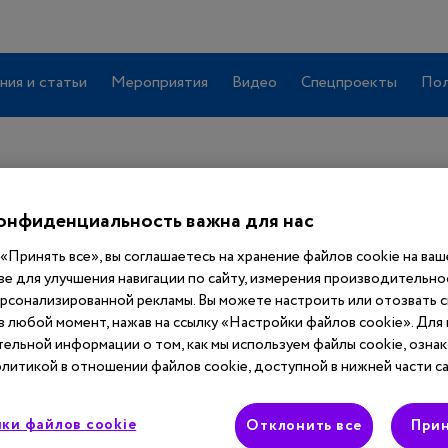
ния и статьи
Мероприятия
Видео
Спецпроекты
Пол
ной практики
онфиденциальность важна для нас
«Принять все», вы соглашаетесь на хранение файлов cookie на ва
ве для улучшения навигации по сайту, измерения производительнос
ерсонализированной рекламы. Вы можете настроить или отозвать 
 в любой момент, нажав на ссылку «Настройки файлов cookie». Для
учить
полный
ельной информации о том, как мы используем файлы cookie, ознак
 сайта
литикой в отношении файлов cookie, доступной в нижней части са
ки файлов cookie
Отклонить все
Прин