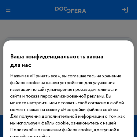
Авторизуйтесь, чтобы получить
доступ
ко всем материалам сайта
Ваша конфиденциальность важна
для нас
Войти
Нажимая «Принять все», вы соглашаетесь на хранение
файлов cookie на вашем устройстве для улучшения
Еще нет аккаунта?
навигации по сайту, измерения производительности
Зарегистрироваться
сайта и показа персонализированной рекламы. Вы
можете настроить или отозвать своё согласие в любой
момент, нажав на ссылку «Настройки файлов cookie».
Для получения дополнительной информации о том, как
мы используем файлы cookie, ознакомьтесь с нашей
ТЕРАПЕВТИЧЕСКИЕ НАПРАВЛЕНИЯ
Политикой в отношении файлов cookie, доступной в
нижней части сайта.