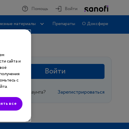
Помощь
Войти
езные материалы
Препараты
О Доксфере
шем
ти сайта и
своё
Войти
 получения
омьтесь с
йта.
Еще нет аккаунта?
Зарегистрироваться
ять все