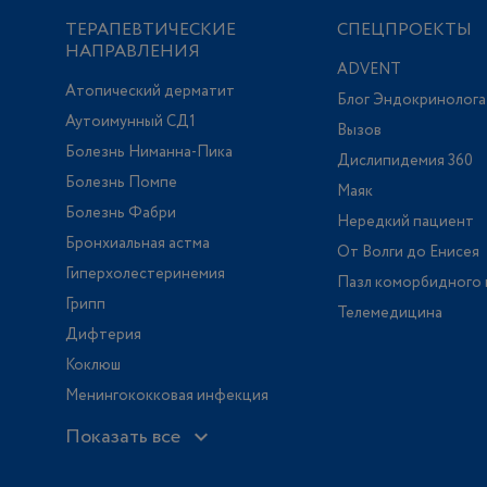
ТЕРАПЕВТИЧЕСКИЕ
СПЕЦПРОЕКТЫ
НАПРАВЛЕНИЯ
ADVENT
Атопический дерматит
Блог Эндокринолога
Аутоимунный СД1
Вызов
Болезнь Ниманна-Пика
Дислипидемия 360
Болезнь Помпе
Маяк
Болезнь Фабри
Нередкий пациент
Бронхиальная астма
От Волги до Енисея
Гиперхолестеринемия
Пазл коморбидного 
Грипп
Телемедицина
Дифтерия
Коклюш
Менингококковая инфекция
Показать все