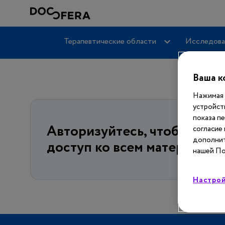
Терапевтические области
Исследова
Ваша к
Нажимая 
устройст
показа п
Авторизуйтесь, чтобы пол
согласие
дополнит
доступ ко всем материалам
нашей По
Настрой