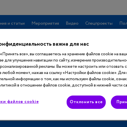
ния и статьи
Мероприятия
Видео
Спецпроекты
Пол
онфиденциальность важна для нас
«Принять все», вы соглашаетесь на хранение файлов cookie на ва
ве для улучшения навигации по сайту, измерения производительнос
ерсонализированной рекламы. Вы можете настроить или отозвать 
учить
полный
 в любой момент, нажав на ссылку «Настройки файлов cookie». Для
ельной информации о том, как мы используем файлы cookie, ознак
 сайта
литикой в отношении файлов cookie, доступной в нижней части са
ки файлов cookie
Отклонить все
Прин